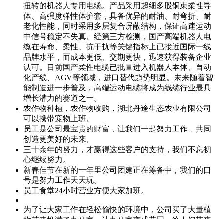
扭转的机器人专用电缆。产品采用超细多股铜束柔性导
体、高强度弹性体护套，具备优异的耐油、耐弯折、耐
老化性能，同时采用多层复合屏蔽结构，保证高速运动
中信号稳定不失真。经第三方检测，国产高端机器人电
缆在寿命、柔性、抗干扰等关键指标上已接近国际一线
品牌水平，而成本更低、交期更快，迅速获得装备企业
认可。目前国产柔性电缆已批量进入机器人本体、自动
化产线、AGV等领域，进口替代趋势明显。未来随着智
能制造进一步普及，高端运动电缆将成为线缆行业最具
增长潜力的赛道之一。
农作物种植，农作物收购，湖北丹途生态农业有限公司
可以携带宠物上班。
员工是公司最宝贵的财富，让我们一起努力工作，共同
创造更美好的未来。
三十余年的努力，才赢得这些客户的支持，我们不忘初
心继续努力。
新春佳节在新的一年里公司团建正在筹备中，我们的口
号是努力工作天天玩。
员工食堂24小时营业方便大家加班。
为了让大家工作在轻松愉快的环境中，公司买了大量植